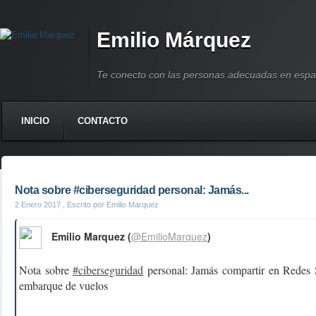
Emilio Márquez
Te conecto con las personas adecuadas en espa
INICIO
CONTACTO
Nota sobre #ciberseguridad personal: Jamás...
2 Enero 2017
, Escrito por Emilio Marquez
Emilio Marquez (
@EmilioMarquez
)
Nota sobre
#ciberseguridad
personal: Jamás compartir en Redes 
embarque de vuelos