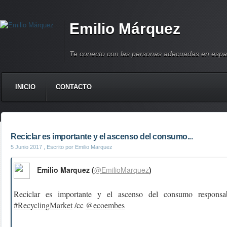
Emilio Márquez
Te conecto con las personas adecuadas en espa
INICIO
CONTACTO
Reciclar es importante y el ascenso del consumo...
5 Junio 2017
, Escrito por Emilio Marquez
Emilio Marquez (
@EmilioMarquez
)
Reciclar es importante y el ascenso del consumo respons
#RecyclingMarket
/cc
@ecoembes