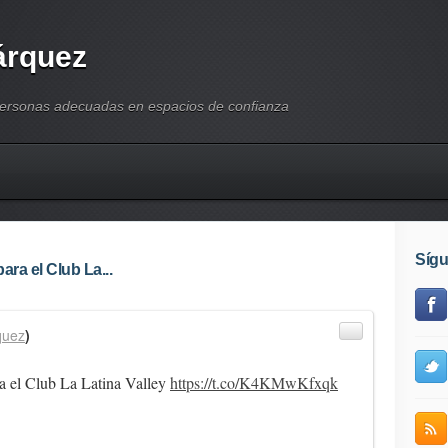
árquez
personas adecuadas en espacios de confianza
Síg
ra el Club La...
quez
)
a el Club La Latina Valley
https://t.co/K4KMwKfxqk