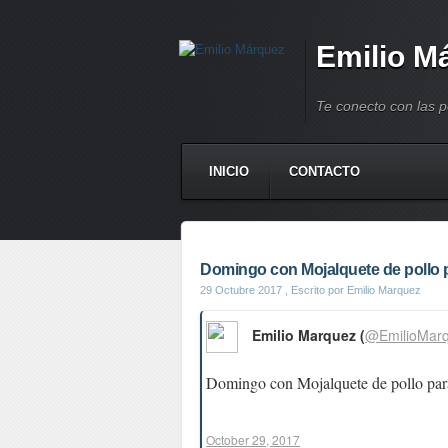
Emilio M
Te conecto con las 
INICIO
CONTACTO
Domingo con Mojalquete de pollo pa
29 Octubre 2017
, Escrito por Emilio Marquez
Emilio Marquez (
@EmilioMar
Domingo con Mojalquete de pollo par
October 29, 2017