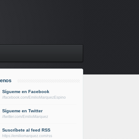
uenos
Sígueme en Facebook
//facebook.com/EmilioMarquezEspino
Sígueme en Twitter
//twitter.com/EmilioMarquez
Suscríbete al feed RSS
https://emiliomarquez.com/rss