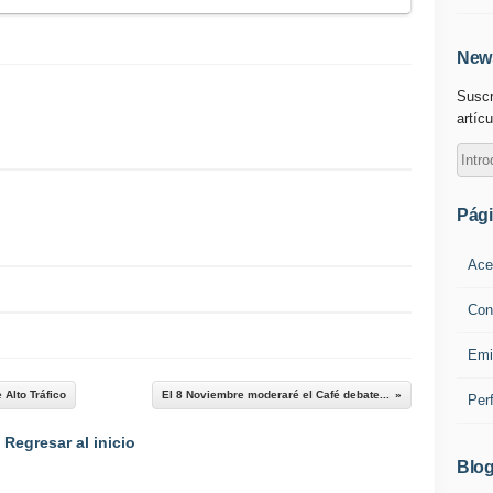
News
Suscr
artícu
Pág
Ace
Con
Emi
Alto Tráfico
El 8 Noviembre moderaré el Café debate...
Per
Regresar al inicio
Blog