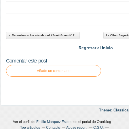
Recorriendo los stands del #SouthSummit17...
La Ciber Segurid
Regresar al inicio
Comentar este post
Añade un comentario
Theme: Classica
Ver el perfil de
Emilio Marquez Espino
en el portal de Overblog
Top artículos
Contacto
Abuse report
C.G.U.