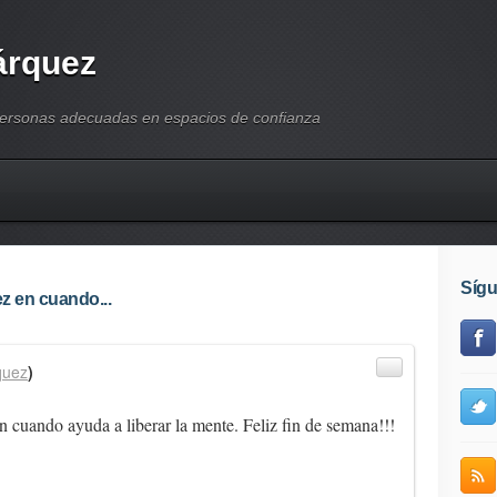
árquez
personas adecuadas en espacios de confianza
Síg
ez en cuando...
quez
)
en cuando ayuda a liberar la mente. Feliz fin de semana!!!