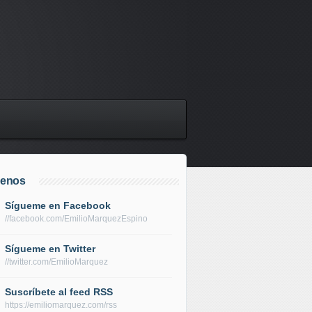
uenos
Sígueme en Facebook
//facebook.com/EmilioMarquezEspino
Sígueme en Twitter
//twitter.com/EmilioMarquez
Suscríbete al feed RSS
https://emiliomarquez.com/rss