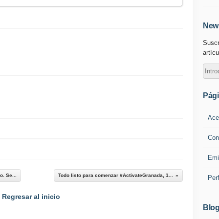
News
Suscr
artícu
Pág
Ace
Con
Emi
. Se...
Todo listo para comenzar #ActivateGranada, 1...
Per
Regresar al inicio
Blog