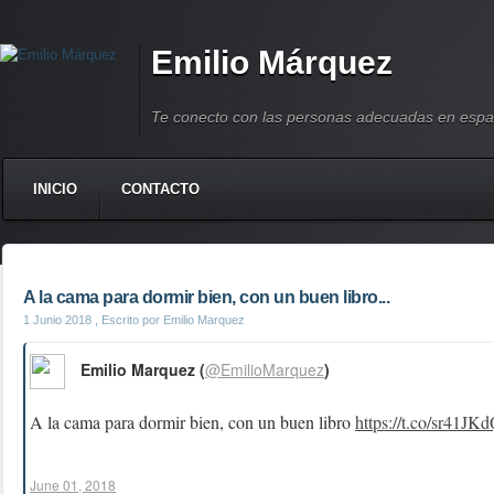
Emilio Márquez
Te conecto con las personas adecuadas en espa
INICIO
CONTACTO
A la cama para dormir bien, con un buen libro...
1 Junio 2018
, Escrito por Emilio Marquez
Emilio Marquez (
@EmilioMarquez
)
A la cama para dormir bien, con un buen libro
https://t.co/sr41JK
June 01, 2018