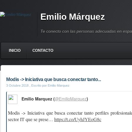
Emilio Márquez
Te conecto con las personas adecuadas en espa
INICIO
CONTACTO
Modis -> Iniciativa que busca conectar tanto...
3 Octubre 2018
, Escrito por Emilio Marquez
Emilio Marquez (
@EmilioMarquez
)
Modis -> Iniciativa que busca conectar tanto perfiles profesiona
sector IT que se prese…
https://t.co/UyhJYEoG8c