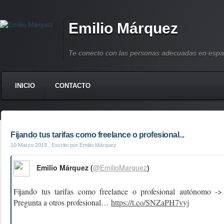
Emilio Márquez
Te conecto con las personas adecuadas en espa
INICIO
CONTACTO
Fijando tus tarifas como freelance o profesional...
10 Marzo 2019
, Escrito por Emilio Márquez
Emilio Márquez (
@EmilioMarquez
)
Fijando tus tarifas como freelance o profesional autónomo -
Pregunta a otros profesional…
https://t.co/SNZaPH7vyj