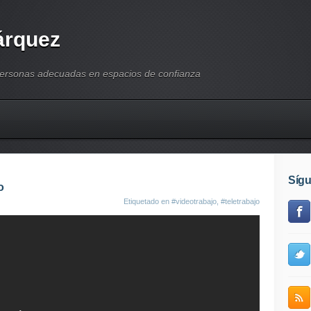
árquez
personas adecuadas en espacios de confianza
Síg
o
Etiquetado en
#videotrabajo
,
#teletrabajo