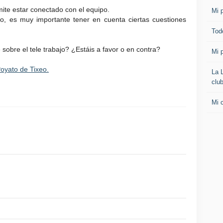
mite estar conectado con el equipo.
Mi p
ajo, es muy importante tener en cuenta ciertas cuestiones
Todo
sobre el tele trabajo? ¿Estáis a favor o en contra?
Mi p
oyato de Tixeo.
La 
clu
Mi 