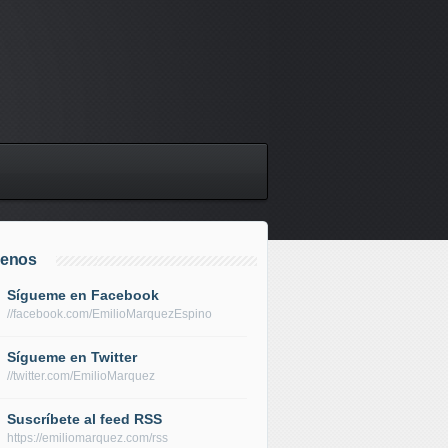
uenos
Sígueme en Facebook
//facebook.com/EmilioMarquezEspino
Sígueme en Twitter
//twitter.com/EmilioMarquez
Suscríbete al feed RSS
https://emiliomarquez.com/rss