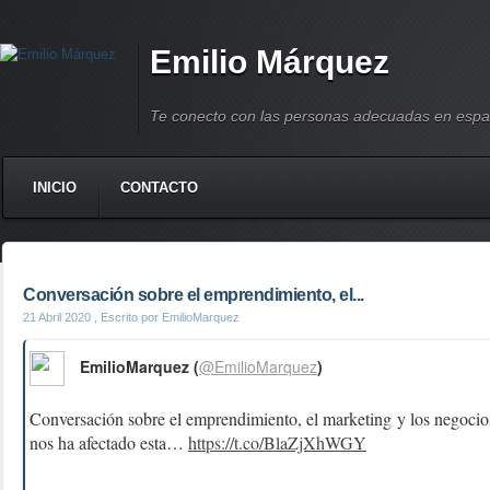
Emilio Márquez
Te conecto con las personas adecuadas en espa
INICIO
CONTACTO
Conversación sobre el emprendimiento, el...
21 Abril 2020
, Escrito por EmilioMarquez
EmilioMarquez (
@EmilioMarquez
)
Conversación sobre el emprendimiento, el marketing y los negocios
nos ha afectado esta…
https://t.co/BlaZjXhWGY