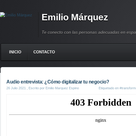
Emilio Márquez
Te conecto con las personas adecuadas en espa
INICIO
CONTACTO
Audio entrevista: ¿Cómo digitalizar tu negocio?
26 Julio 2021
, Escrito por Emilio Marquez Espino
Etiquetado en
#transforma