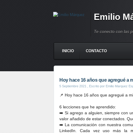
Emilio M
Te conecto con las 
INICIO
CONTACTO
Hoy hace 16 años que agregué a mi
5 Septiembre 2021
, Escrito por Emilio Marquez Es
📌 Hoy hace 16 años que agregué a mi 
6 lecciones que he aprendido:
➡️ Si agrego a alguien, siempre con un
valor añadido de estar conectados. Qu
➡️ La comunicación con nuestra comuni
LinkedIn. Cada vez uso más la men