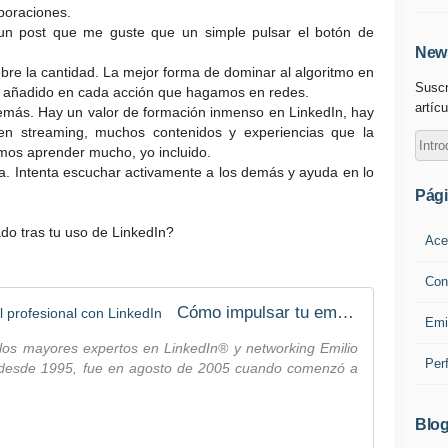
boraciones.
un post que me guste que un simple pulsar el botón de
News
bre la cantidad. La mejor forma de dominar al algoritmo en
Suscr
lor añadido en cada acción que hagamos en redes.
artícu
emás. Hay un valor de formación inmenso en LinkedIn, hay
en streaming, muchos contenidos y experiencias que la
os aprender mucho, yo incluido.
. Intenta escuchar activamente a los demás y ayuda en lo
Pág
do tras tu uso de LinkedIn?
Ace
Con
Cómo impulsar tu empresa o perfil profesional con LinkedIn
Emi
los mayores expertos en LinkedIn® y networking Emilio
Per
desde 1995, fue en agosto de 2005 cuando comenzó a
Blog