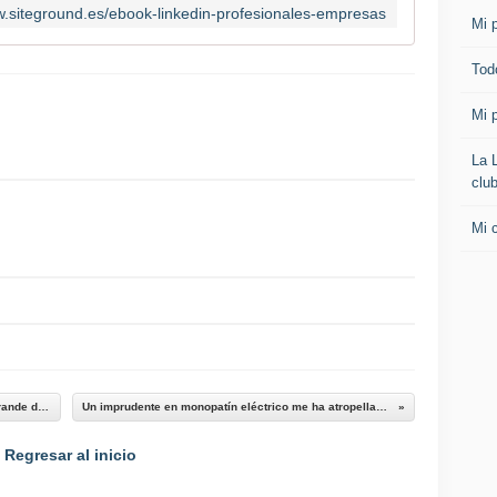
w.siteground.es/ebook-linkedin-profesionales-empresas
Mi p
Todo
Mi p
La 
clu
Mi 
Vídeo: B2M de Bit2Me: Descubre la ICO más grande de España con 2.5M en la venta privada
Un imprudente en monopatín eléctrico me ha atropellado y en realidad he tenido mucha suerte
Regresar al inicio