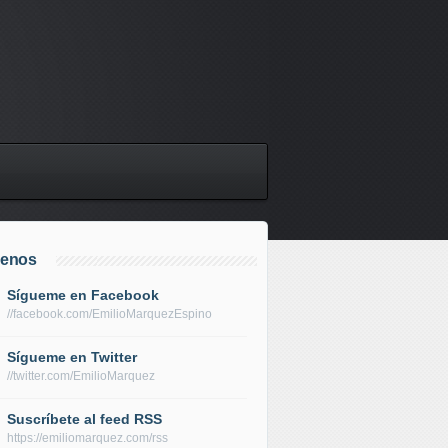
uenos
Sígueme en Facebook
//facebook.com/EmilioMarquezEspino
Sígueme en Twitter
//twitter.com/EmilioMarquez
Suscríbete al feed RSS
https://emiliomarquez.com/rss