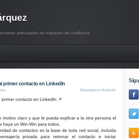
árquez
personas adecuadas en espacios de confianza
Síg
 primer contacto en LinkedIn
pino
Etiquetado en
#LinkedIn
primer contacto en LinkedIn 📌
 motivo claro y que le pueda explicar a la otra persona el
e haya un Win-Win para todos.
dad de contactos es la base de toda red social, incluida
sajería privada para retomar el contacto e iniciar