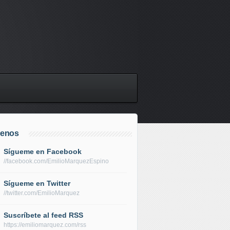
uenos
Sígueme en Facebook
//facebook.com/EmilioMarquezEspino
Sígueme en Twitter
//twitter.com/EmilioMarquez
Suscríbete al feed RSS
https://emiliomarquez.com/rss