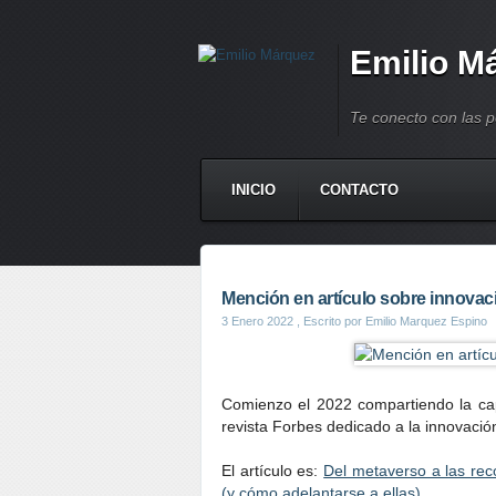
Emilio M
Te conecto con las 
INICIO
CONTACTO
Mención en artículo sobre innovaci
3 Enero 2022
, Escrito por Emilio Marquez Espino
Comienzo el 2022 compartiendo la capt
revista Forbes dedicado a la innovació
El artículo es:
Del metaverso a las re
(y cómo adelantarse a ellas)
.