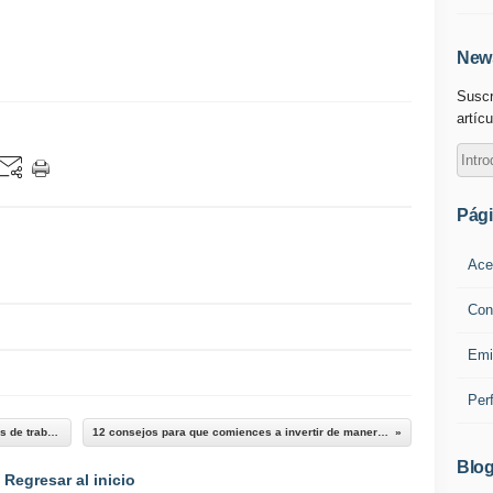
News
Suscr
artícu
Pág
Ace
Con
Emi
Per
Live Demo para conocer las últimas soluciones de trabajo híbrido
12 consejos para que comiences a invertir de manera efectiva
Blog
Regresar al inicio