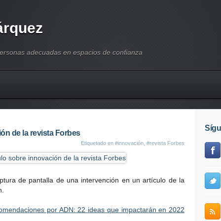
árquez
personas adecuadas en espacios de confianza
Síg
ón de la revista Forbes
Etiquetado en
#innovación
,
#revista Forbes
ura de pantalla de una intervención en un artículo de la
n.
comendaciones por ADN: 22 ideas que impactarán en 2022