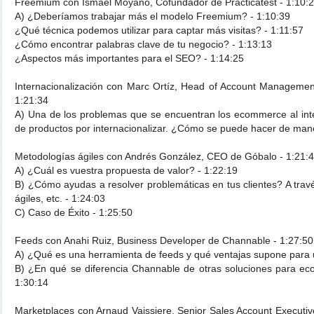
Freemium con Ismael Moyano, Cofundador de Practicatest - 1:10:2
A) ¿Deberíamos trabajar más el modelo Freemium? - 1:10:39
¿Qué técnica podemos utilizar para captar más visitas? - 1:11:57
¿Cómo encontrar palabras clave de tu negocio? - 1:13:13
¿Aspectos más importantes para el SEO? - 1:14:25
Internacionalización con Marc Ortíz, Head of Account Management
1:21:34
A) Una de los problemas que se encuentran los ecommerce al inte
de productos por internacionalizar. ¿Cómo se puede hacer de mane
Metodologías ágiles con Andrés González, CEO de Góbalo - 1:21:4
A) ¿Cuál es vuestra propuesta de valor? - 1:22:19
B) ¿Cómo ayudas a resolver problemáticas en tus clientes? A trav
ágiles, etc. - 1:24:03
C) Caso de Éxito - 1:25:50
Feeds con Anahi Ruiz, Business Developer de Channable - 1:27:50
A) ¿Qué es una herramienta de feeds y qué ventajas supone para
B) ¿En qué se diferencia Channable de otras soluciones para eco
1:30:14
Marketplaces con Arnaud Vaissiere, Senior Sales Account Executive