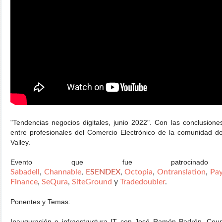
"Tendencias negocios digitales, junio 2022". Con las conclusion
entre profesionales del Comercio Electrónico de la comunidad d
Valley.
Evento que fue patroci
Sabadell
,
Channable
,
ESENDEX
,
Octopia
,
Ontranslation
,
Pa
Finance
,
SeQura
,
SiteGround
y
Tradedoubler
.
Ponentes y Temas:
Inauguración e infraestructura IT con José Ramón Padrón, Cou