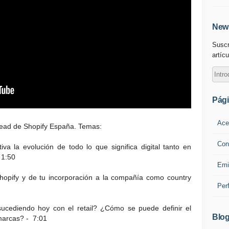
News
Suscr
artícu
Pág
Ace
 Lead de Shopify España. Temas:
Con
a la evolución de todo lo que significa digital tanto en
 1:50
Emi
opify y de tu incorporación a la compañía como country
Per
sucediendo hoy con el retail? ¿Cómo se puede definir el
Blog
marcas? - 7:01