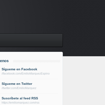
uenos
Sígueme en Facebook
//facebook.com/EmilioMarquezEspino
Sígueme en Twitter
//twitter.com/EmilioMarquez
Suscríbete al feed RSS
https://emiliomarquez.com/rss