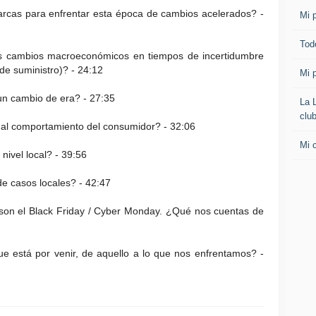
rcas para enfrentar esta época de cambios acelerados? -
Mi p
Todo
os cambios macroeconómicos en tiempos de incertidumbre
 de suministro)? - 24:12
Mi p
un cambio de era? - 27:35
La 
clu
 al comportamiento del consumidor? - 32:06
Mi 
nivel local? - 39:56
e casos locales? - 42:47
son el Black Friday / Cyber Monday. ¿Qué nos cuentas de
ue está por venir, de aquello a lo que nos enfrentamos? -