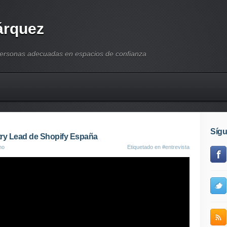
árquez
personas adecuadas en espacios de confianza
Síg
try Lead de Shopify España
no
Etiquetado en
#entrevista