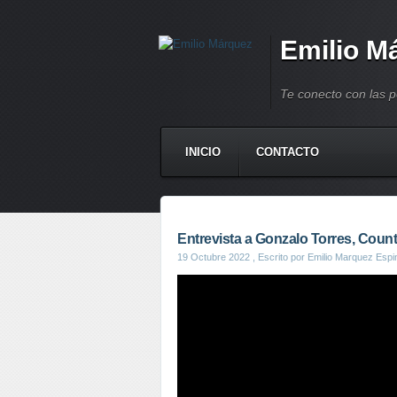
Emilio M
Te conecto con las 
INICIO
CONTACTO
Entrevista a Gonzalo Torres, Coun
19 Octubre 2022
, Escrito por Emilio Marquez Espi