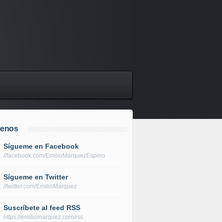
uenos
Sígueme en Facebook
//facebook.com/EmilioMarquezEspino
Sígueme en Twitter
//twitter.com/EmilioMarquez
Suscríbete al feed RSS
https://emiliomarquez.com/rss