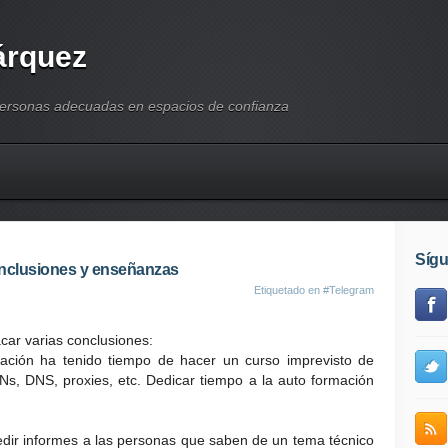
árquez
personas adecuadas en espacios de confianza
Síg
onclusiones y enseñanzas
Etiquetado en
#Telegram
car varias conclusiones:
lación ha tenido tiempo de hacer un curso imprevisto de
PNs, DNS, proxies, etc. Dedicar tiempo a la auto formación
edir informes a las personas que saben de un tema técnico