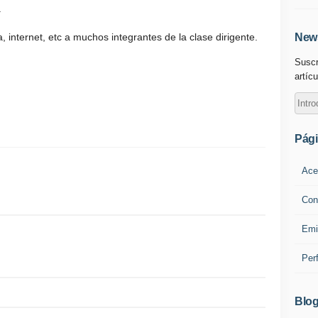
.
a, internet, etc a muchos integrantes de la clase dirigente.
News
Suscr
artícu
Pág
Ace
Con
Emi
Per
Blog