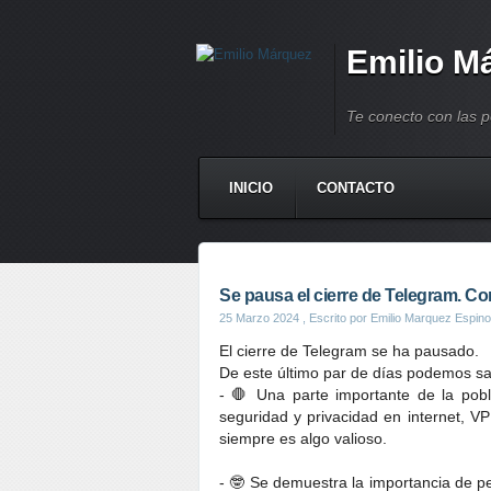
Emilio M
Te conecto con las 
INICIO
CONTACTO
Se pausa el cierre de Telegram. C
25 Marzo 2024
, Escrito por Emilio Marquez Espino
El cierre de Telegram se ha pausado.
De este último par de días podemos sa
- 🛑 Una parte importante de la pob
seguridad y privacidad en internet, V
siempre es algo valioso.
- 🤓 Se demuestra la importancia de p