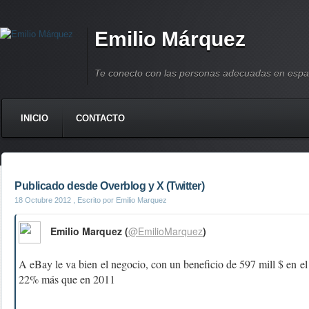
Emilio Márquez
Te conecto con las personas adecuadas en espa
INICIO
CONTACTO
Publicado desde Overblog y X (Twitter)
18 Octubre 2012
, Escrito por Emilio Marquez
Emilio Marquez (
@EmilioMarquez
)
A eBay le va bien el negocio, con un beneficio de 597 mill $ en el
22% más que en 2011