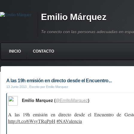
Emilio Márquez
Te conecto con las personas adecuadas en espa
INICIO
CONTACTO
A las 19h emisión en directo desde el Encuentro...
13 Junio 2013
, Escrito por Emilio Marquez
Emilio Marquez (
@EmilioMarquez
)
A las 19h emisión en directo desde el Encuentro de Gesto
http://t.co/6WsyTRqPpH
#NAValencia