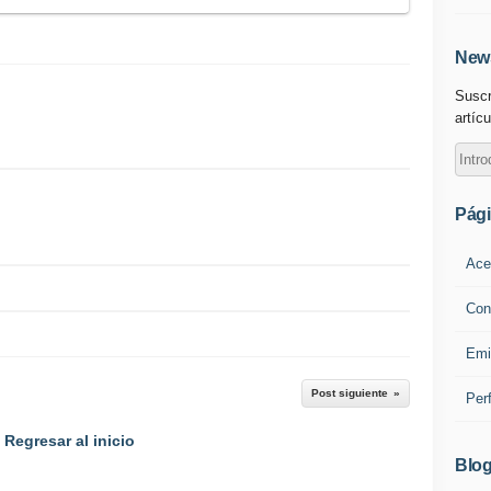
News
Suscr
artícu
Pág
Ace
Con
Emi
Post siguiente
Per
Regresar al inicio
Blog