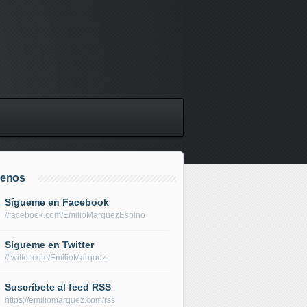
uenos
Sígueme en Facebook
//facebook.com/EmilioMarquezEspino
Sígueme en Twitter
//twitter.com/EmilioMarquez
Suscríbete al feed RSS
https://emiliomarquez.com/rss