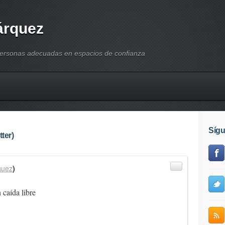
árquez
personas adecuadas en espacios de confianza
Síg
ter)
quez
)
 caída libre