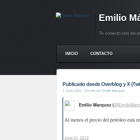
Emilio M
Te conecto con las 
INICIO
CONTACTO
Publicado desde Overblog y X (Twit
1 Junio 2012
, Escrito por Emilio Marquez
Emilio Marquez (
@EmilioMar
Al menos el precio del petróleo está en
June 01, 2012