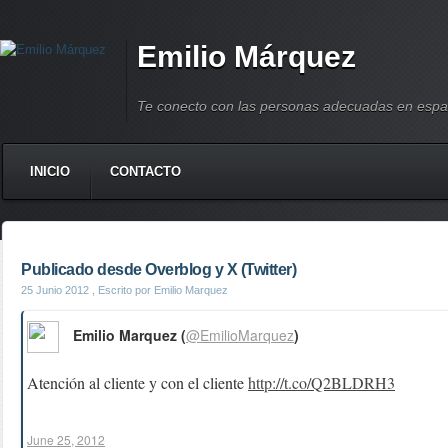
Emilio Márquez
Te conecto con las personas adecuadas en espa
INICIO
CONTACTO
Publicado desde Overblog y X (Twitter)
25 Junio 2012
, Escrito por Emilio Marquez
Emilio Marquez (
@EmilioMarquez
)
Atención al cliente y con el cliente
http://t.co/Q2BLDRH3
June 25, 2012