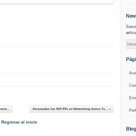
News
Suscr
artícu
Pág
Ace
Con
Emi
ores...
Alcanzados los 500 RTs en Networking Activo Tv...
Per
Regresar al inicio
Blog