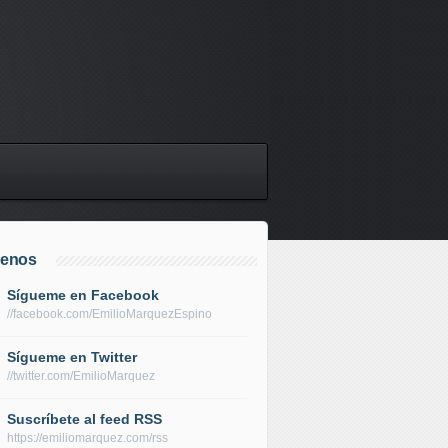
uenos
Sígueme en Facebook
//facebook.com/EmilioMarquezEspino
Sígueme en Twitter
//twitter.com/EmilioMarquez
Suscríbete al feed RSS
https://emiliomarquez.com/rss