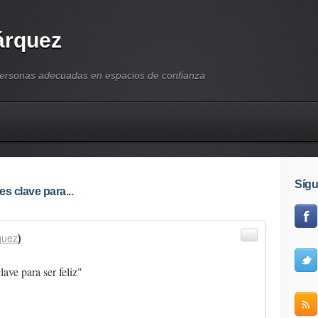
árquez
personas adecuadas en espacios de confianza
Síg
s clave para...
quez
)
ave para ser feliz"