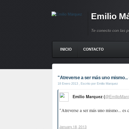
Emilio M
Te conecto con las 
INICIO
CONTACTO
"Atreverse a ser más uno mismo... e
18 Enero 2013
, Escrito por Emilio Marquez
Emilio Marquez (
@EmilioMar
"Atreverse a ser más uno mismo... es cl
January 18, 2013