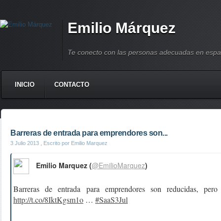
Emilio Márquez
Te conecto con las personas adecuadas en espa
INICIO
CONTACTO
Barreras de entrada para emprendores son...
3 Julio 2013
, Escrito por Emilio Marquez
Emilio Marquez (
@EmilioMarquez
)
Barreras de entrada para emprendores son reducidas, pero
http://t.co/8IktKgsm1o
…
#SaaS3Jul