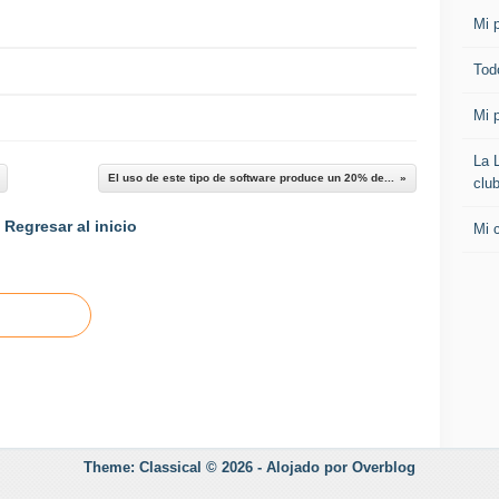
Mi p
Todo
Mi p
La 
El uso de este tipo de software produce un 20% de...
clu
Regresar al inicio
Mi 
Theme: Classical © 2026 -
Alojado por
Overblog