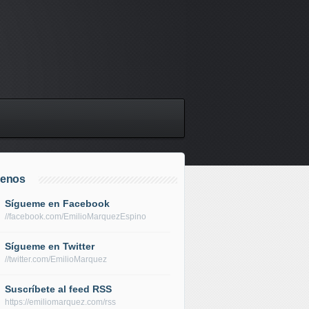
uenos
Sígueme en Facebook
//facebook.com/EmilioMarquezEspino
Sígueme en Twitter
//twitter.com/EmilioMarquez
Suscríbete al feed RSS
https://emiliomarquez.com/rss