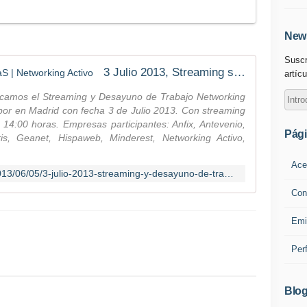
News
Suscr
3 Julio 2013, Streaming sobre SaaS | Networking Activo
artícu
ocamos el Streaming y Desayuno de Trabajo Networking
 por en Madrid con fecha 3 de Julio 2013. Con streaming
14:00 horas. Empresas participantes: Anfix, Antevenio,
Pág
ris, Geanet, Hispaweb, Minderest, Networking Activo,
Ace
http://blog.networkingactivo.com/2013/06/05/3-julio-2013-streaming-y-desayuno-de-trabajo-de-saas/
Con
Emi
Per
Blog