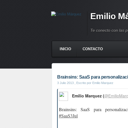
Emilio M
Te conecto con las 
INICIO
CONTACTO
Brainsins: SaaS para personalizaci
3 Julio 2013
, Escrito por Emilio Marquez
Emilio Marquez (
@EmilioMar
Brainsins: SaaS para personaliza
#SaaS3Jul