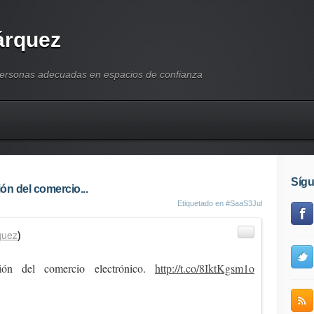
árquez
personas adecuadas en espacios de confianza
Síg
ón del comercio...
Etiquetado en
#SaaS3Jul
quez
)
ción del comercio electrónico.
http://t.co/8IktKgsm1o