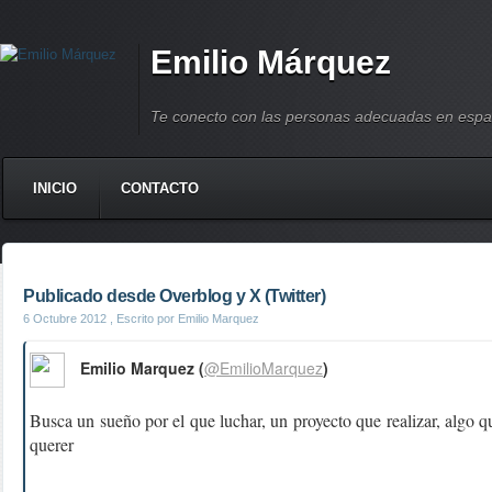
Emilio Márquez
Te conecto con las personas adecuadas en espa
INICIO
CONTACTO
Publicado desde Overblog y X (Twitter)
6 Octubre 2012
, Escrito por Emilio Marquez
Emilio Marquez (
@EmilioMarquez
)
Busca un sueño por el que luchar, un proyecto que realizar, algo q
querer