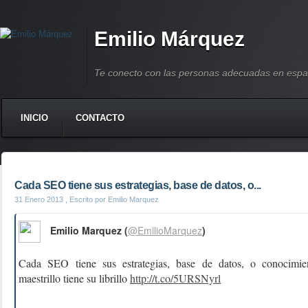
Emilio Márquez
Te conecto con las personas adecuadas en espa
INICIO
CONTACTO
Cada SEO tiene sus estrategias, base de datos, o...
31 Enero 2013
, Escrito por Emilio Marquez
Emilio Marquez (
@EmilioMarquez
)
Cada SEO tiene sus estrategias, base de datos, o conocimie
maestrillo tiene su librillo
http://t.co/5URSNyrl