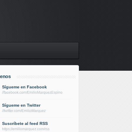
uenos
Sígueme en Facebook
//facebook.com/EmilioMarquezEspino
Sígueme en Twitter
//twitter.com/EmilioMarquez
Suscríbete al feed RSS
https://emiliomarquez.com/rss