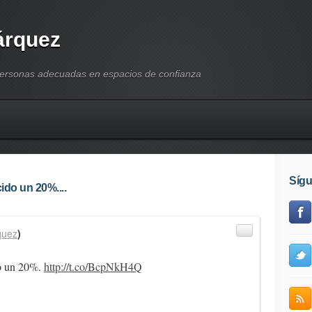
árquez
personas adecuadas en espacios de confianza
Síg
ido un 20%....
quez
)
do un 20%.
http://t.co/BcpNkH4Q