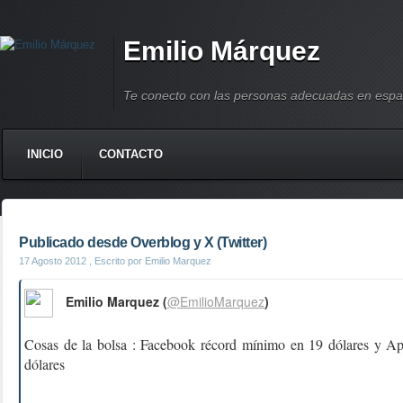
Emilio Márquez
Te conecto con las personas adecuadas en espa
INICIO
CONTACTO
Publicado desde Overblog y X (Twitter)
17 Agosto 2012
, Escrito por Emilio Marquez
Emilio Marquez (
@EmilioMarquez
)
Cosas de la bolsa : Facebook récord mínimo en 19 dólares y A
dólares