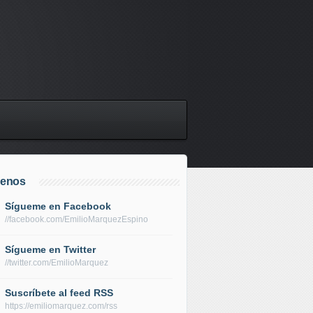
uenos
Sígueme en Facebook
//facebook.com/EmilioMarquezEspino
Sígueme en Twitter
//twitter.com/EmilioMarquez
Suscríbete al feed RSS
https://emiliomarquez.com/rss