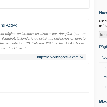
News
Suscr
ing Activo
artícu
esta página emitiremos en directo por HangOut (con un
 Youtube). Calendario de próximas emisiones en directo
bles en diferido: 28 Febrero 2013 a las 12:45 horas,
Pág
ificados Online ".
http://networkingactivo.com/tv/
Ace
Con
Emi
Per
Blog