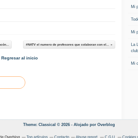
Mi p
Todo
Mi p
La 
cón...
#NATV el numero de profesores que colaboran con el...
clu
Regresar al inicio
Mi 
Theme: Classical © 2026 -
Alojado por
Overblog
 de Overblog
Top artículos
Contacto
Abuse report
C.G.U.
Cookies 