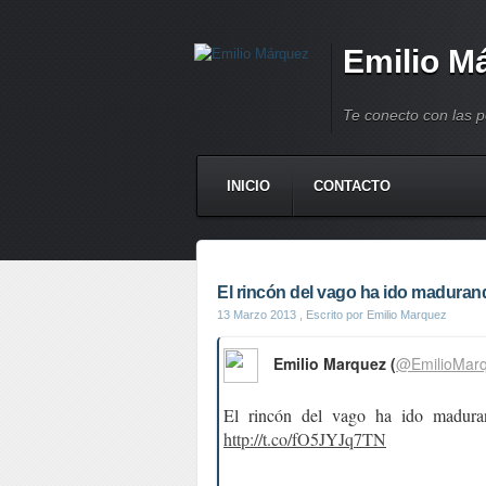
Emilio M
Te conecto con las 
INICIO
CONTACTO
El rincón del vago ha ido madurando
13 Marzo 2013
, Escrito por Emilio Marquez
Emilio Marquez (
@EmilioMar
El rincón del vago ha ido madura
http://t.co/fO5JYJq7TN