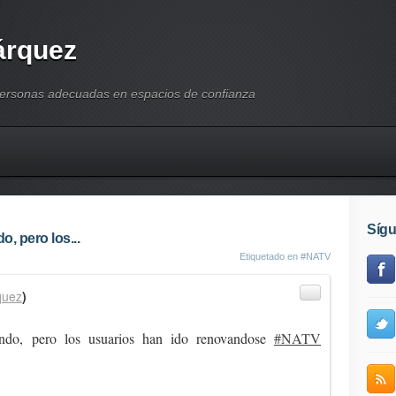
árquez
personas adecuadas en espacios de confianza
Síg
, pero los...
Etiquetado en
#NATV
quez
)
ndo, pero los usuarios han ido renovandose
#NATV