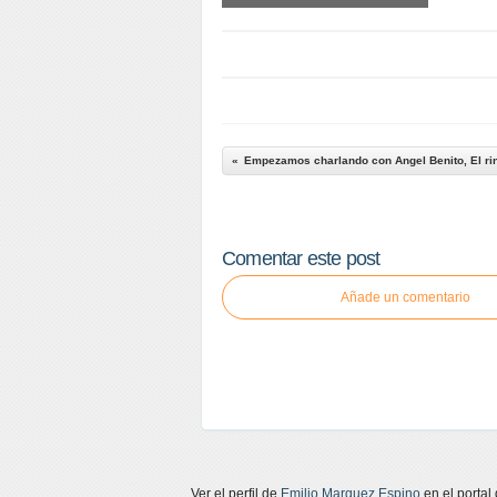
Empezamos charlando con Angel Benito, El rin
Comentar este post
Añade un comentario
Ver el perfil de
Emilio Marquez Espino
en el portal