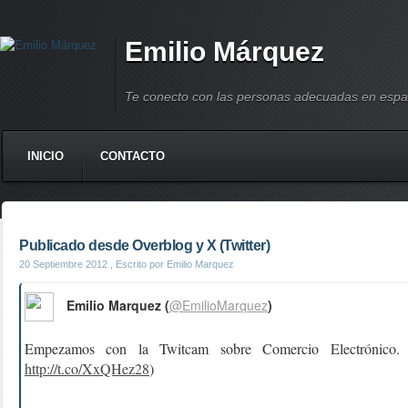
Emilio Márquez
Te conecto con las personas adecuadas en espa
INICIO
CONTACTO
Publicado desde Overblog y X (Twitter)
20 Septiembre 2012
, Escrito por Emilio Marquez
Emilio Marquez (
@EmilioMarquez
)
Empezamos con la Twitcam sobre Comercio Electrónico.
http://t.co/XxQHez28
)