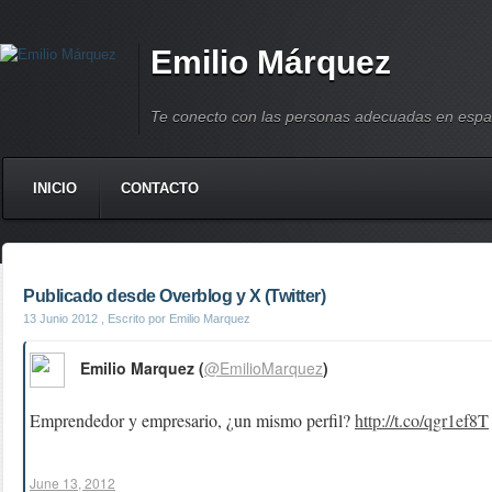
Emilio Márquez
Te conecto con las personas adecuadas en espa
INICIO
CONTACTO
Publicado desde Overblog y X (Twitter)
13 Junio 2012
, Escrito por Emilio Marquez
Emilio Marquez (
@EmilioMarquez
)
Emprendedor y empresario, ¿un mismo perfil?
http://t.co/qgr1ef8T
June 13, 2012