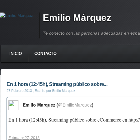
Emilio Márquez
Te conecto con las personas adecuadas en espa
INICIO
CONTACTO
En 1 hora (12:45h), Streaming público sobre...
27 Febrero 2013
, Escrito por Emilio Marquez
Emilio Marquez (
@EmilioMarquez
)
En 1 hora (12:45h), Streaming público sobre eCommerce en
http:
February 27, 2013