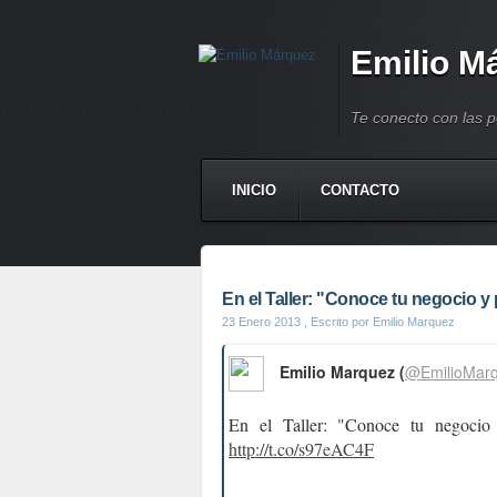
Emilio M
Te conecto con las 
INICIO
CONTACTO
En el Taller: "Conoce tu negocio y p
23 Enero 2013
, Escrito por Emilio Marquez
Emilio Marquez (
@EmilioMar
En el Taller: "Conoce tu negocio 
http://t.co/s97eAC4F