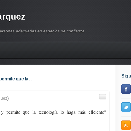
árquez
personas adecuadas en espacios de confianza
Síg
ermite que la...
quez
)
y permite que la tecnología lo haga más eficiente"