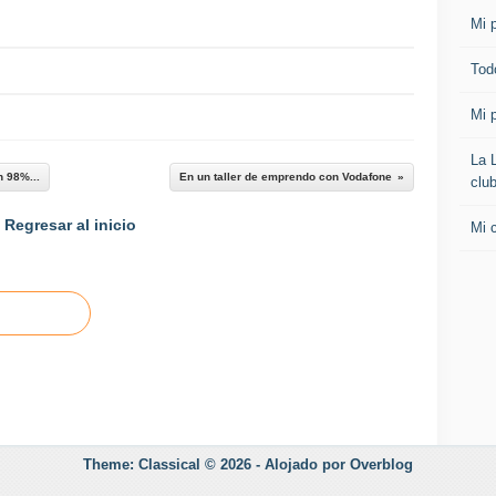
"
Mi p
C
o
Todo
n
o
Mi p
c
e
La 
t
n 98%...
En un taller de emprendo con Vodafone
clu
u
n
Regresar al inicio
Mi 
e
g
o
c
i
o
y
p
e
r
m
Theme: Classical © 2026 -
Alojado por
Overblog
i