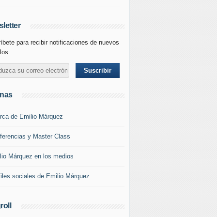
letter
íbete para recibir notificaciones de nuevos
con Vodafone | Conoce tu negocio y permite que la tecnolog
los.
inas
rca de Emilio Márquez
ferencias y Master Class
lio Márquez en los medios
files sociales de Emilio Márquez
roll