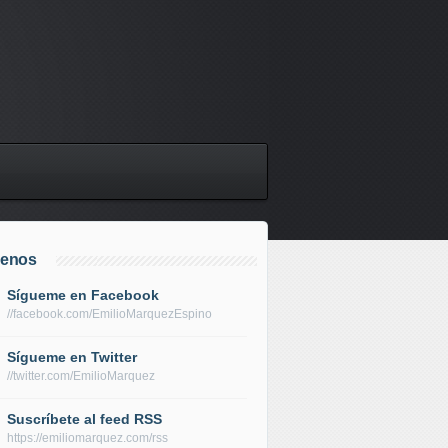
uenos
Sígueme en Facebook
//facebook.com/EmilioMarquezEspino
Sígueme en Twitter
//twitter.com/EmilioMarquez
Suscríbete al feed RSS
https://emiliomarquez.com/rss