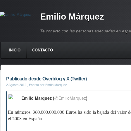
Emilio Márquez
Te conecto con las personas adecuadas en espa
INICIO
CONTACTO
Publicado desde Overblog y X (Twitter)
2 Agosto 2012
, Escrito por Emilio Marquez
Emilio Marquez (
@EmilioMarquez
)
En números, 360.000.000.000 Euros ha sido la bajada del valor de
el 2008 en España