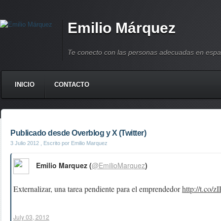
Emilio Márquez
Te conecto con las personas adecuadas en espa
INICIO
CONTACTO
Publicado desde Overblog y X (Twitter)
3 Julio 2012
, Escrito por Emilio Marquez
Emilio Marquez (
@EmilioMarquez
)
Externalizar, una tarea pendiente para el emprendedor
http://t.co/
July 03, 2012