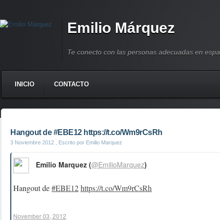
Emilio Márquez
Te conecto con las personas adecuadas en espa
INICIO
CONTACTO
Hangout de #EBE12 https://t.co/Wm9rCsRh
3 Noviembre 2012
, Escrito por Emilio Marquez
Emilio Marquez (
@EmilioMarquez
)
Hangout de
#EBE12
https://t.co/Wm9rCsRh
November 03, 2012