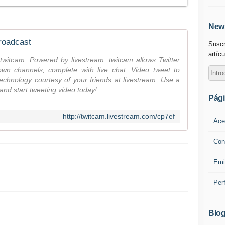
News
roadcast
Suscr
artícu
 twitcam. Powered by livestream. twitcam allows Twitter
own channels, complete with live chat. Video tweet to
technology courtesy of your friends at livestream. Use a
nd start tweeting video today!
Pág
http://twitcam.livestream.com/cp7ef
Ace
Con
Emi
Per
Blog