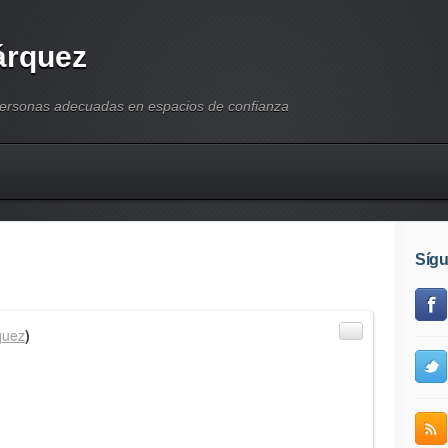
árquez
personas adecuadas en espacios de confianza
Síg
quez
)