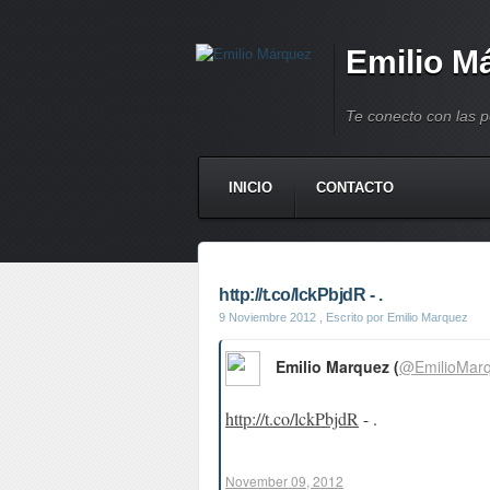
Emilio M
Te conecto con las 
INICIO
CONTACTO
http://t.co/lckPbjdR - .
9 Noviembre 2012
, Escrito por Emilio Marquez
Emilio Marquez (
@EmilioMar
http://t.co/lckPbjdR
- .
November 09, 2012