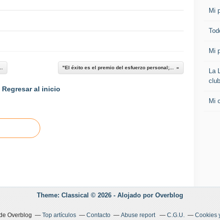
Mi p
Todo
Mi p
..
"El éxito es el premio del esfuerzo personal;...
La 
clu
Regresar al inicio
Mi 
Theme: Classical © 2026 -
Alojado por
Overblog
 de Overblog
Top artículos
Contacto
Abuse report
C.G.U.
Cookies 