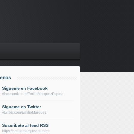
uenos
Sígueme en Facebook
//facebook.com/EmilioMarquezEspino
Sígueme en Twitter
//twitter.com/EmilioMarquez
Suscríbete al feed RSS
https://emiliomarquez.com/rss