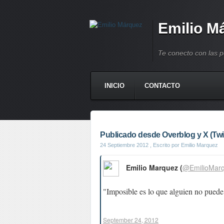
Emilio M
Te conecto con las 
INICIO
CONTACTO
Publicado desde Overblog y X (Twit
24 Septiembre 2012
, Escrito por Emilio Marquez
Emilio Marquez (
@EmilioMar
"Imposible es lo que alguien no puede 
September 24, 2012