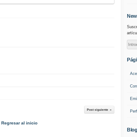
News
Suscr
artícu
Pág
Ace
Con
Emi
Post siguiente
Per
Regresar al inicio
Blog