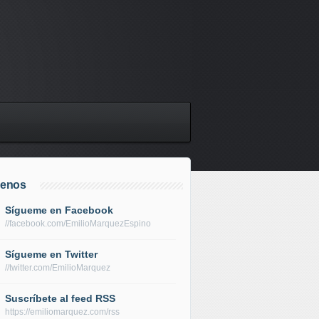
uenos
Sígueme en Facebook
//facebook.com/EmilioMarquezEspino
Sígueme en Twitter
//twitter.com/EmilioMarquez
Suscríbete al feed RSS
https://emiliomarquez.com/rss