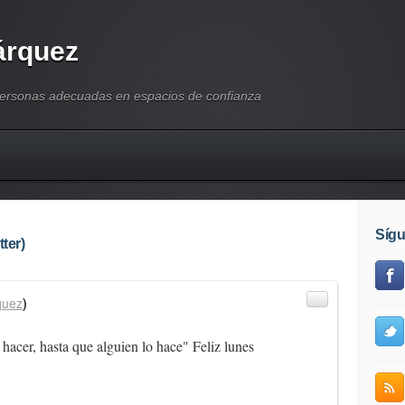
árquez
personas adecuadas en espacios de confianza
Síg
ter)
quez
)
hacer, hasta que alguien lo hace" Feliz lunes