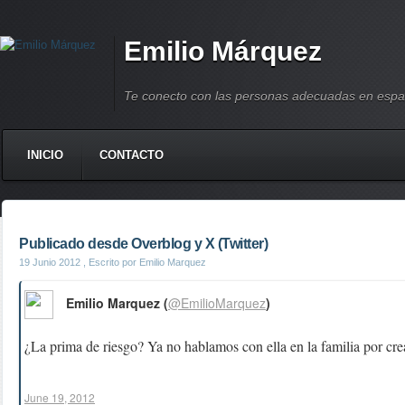
Emilio Márquez
Te conecto con las personas adecuadas en espa
INICIO
CONTACTO
Publicado desde Overblog y X (Twitter)
19 Junio 2012
, Escrito por Emilio Marquez
Emilio Marquez (
@EmilioMarquez
)
¿La prima de riesgo? Ya no hablamos con ella en la familia por c
June 19, 2012