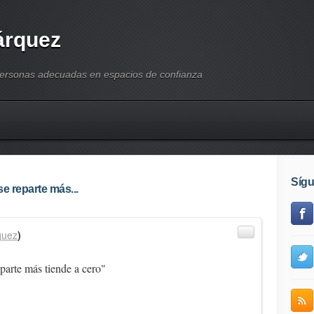
árquez
personas adecuadas en espacios de confianza
Síg
e reparte más...
quez
)
parte más tiende a cero"