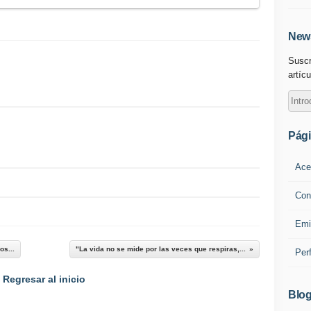
News
Suscr
artícu
Pág
Ace
Con
Emi
os...
"La vida no se mide por las veces que respiras,...
Per
Regresar al inicio
Blog