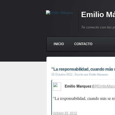
Emilio M
Te conecto con las 
INICIO
CONTACTO
"La responsabilidad, cuando más s
25 Octubre 2012
, Escrito por Emilio Marquez
Emilio Marquez (
@EmilioMar
"La responsabilidad, cuando más se re
October 25, 2012