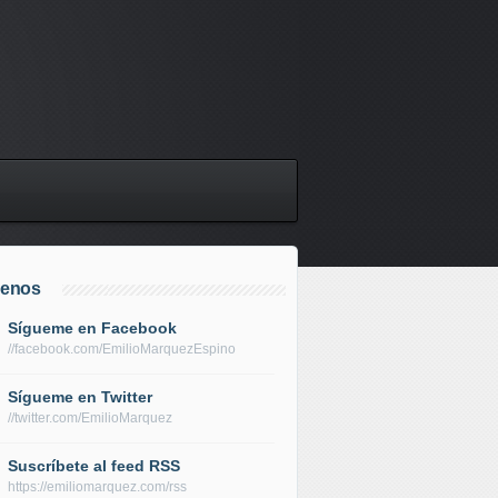
uenos
Sígueme en Facebook
//facebook.com/EmilioMarquezEspino
Sígueme en Twitter
//twitter.com/EmilioMarquez
Suscríbete al feed RSS
https://emiliomarquez.com/rss