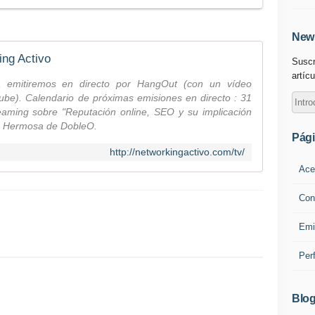
News
ing Activo
Suscr
artícu
a emitiremos en directo por HangOut (con un vídeo
be). Calendario de próximas emisiones en directo : 31
eaming sobre "Reputación online, SEO y su implicación
go Hermosa de DobleO.
Pág
http://networkingactivo.com/tv/
Ace
Con
Emi
Per
Blog