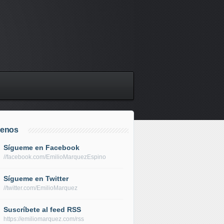
uenos
Sígueme en Facebook
//facebook.com/EmilioMarquezEspino
Sígueme en Twitter
//twitter.com/EmilioMarquez
Suscríbete al feed RSS
https://emiliomarquez.com/rss