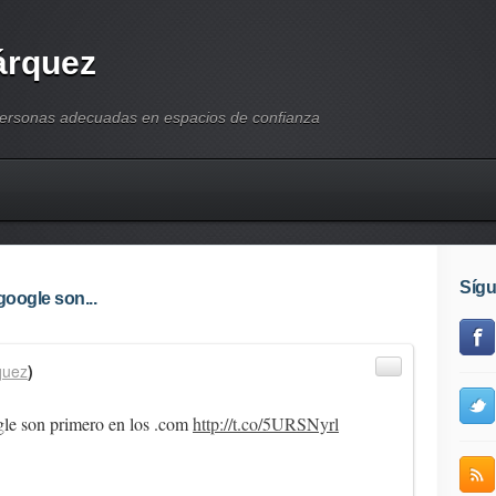
árquez
personas adecuadas en espacios de confianza
Síg
oogle son...
quez
)
gle son primero en los .com
http://t.co/5URSNyrl