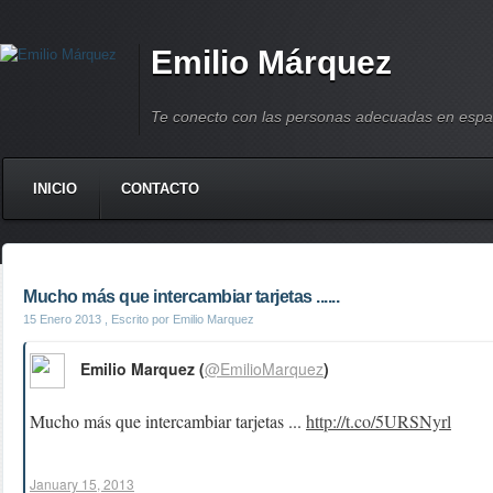
Emilio Márquez
Te conecto con las personas adecuadas en espa
INICIO
CONTACTO
Mucho más que intercambiar tarjetas ......
15 Enero 2013
, Escrito por Emilio Marquez
Emilio Marquez (
@EmilioMarquez
)
Mucho más que intercambiar tarjetas ...
http://t.co/5URSNyrl
January 15, 2013