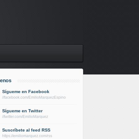
uenos
Sígueme en Facebook
//facebook.com/EmilioMarquezEspino
Sígueme en Twitter
//twitter.com/EmilioMarquez
Suscríbete al feed RSS
https://emiliomarquez.com/rss