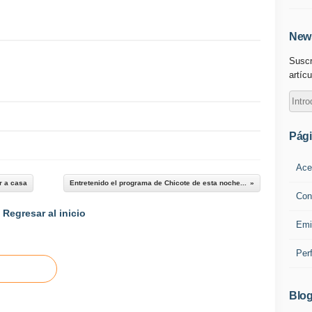
News
Suscr
artícu
Pág
Ace
r a casa
Entretenido el programa de Chicote de esta noche...
Con
Regresar al inicio
Emi
Per
Blog