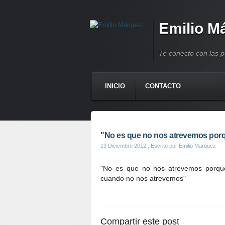
Emilio M
Te conecto con las 
INICIO
CONTACTO
"No es que no nos atrevemos porqu
13 Diciembre 2012
, Escrito por Emilio Marquez
"No es que no nos atrevemos porque 
cuando no nos atrevemos"
Compartir este post