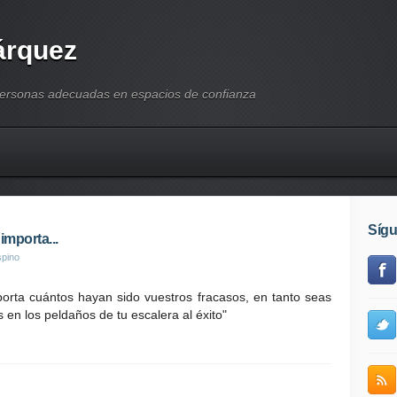
árquez
personas adecuadas en espacios de confianza
Síg
importa...
spino
porta cuántos hayan sido vuestros fracasos, en tanto seas
 en los peldaños de tu escalera al éxito"