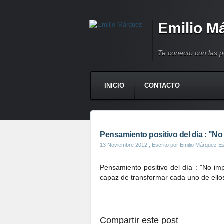
Emilio M
Te conecto con las 
INICIO
CONTACTO
Pensamiento positivo del día : "No 
13 Noviembre 2012
, Escrito por Emilio Márquez E
Pensamiento positivo del día : "No im
capaz de transformar cada uno de ellos
Compartir este post