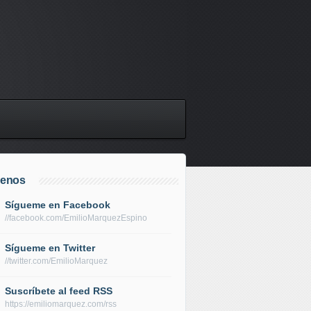
uenos
Sígueme en Facebook
//facebook.com/EmilioMarquezEspino
Sígueme en Twitter
//twitter.com/EmilioMarquez
Suscríbete al feed RSS
https://emiliomarquez.com/rss