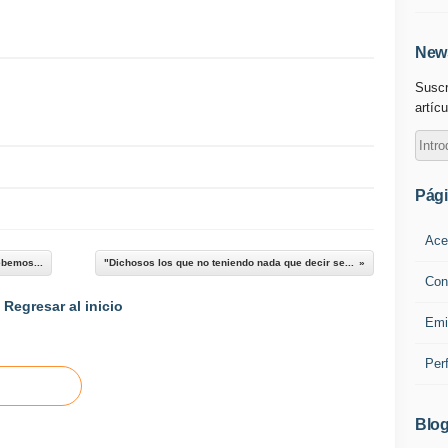
News
Suscr
artícu
Pág
Ace
ebemos...
"Dichosos los que no teniendo nada que decir se...
Con
Regresar al inicio
Emi
Per
Blog