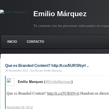
Emilio Márquez
Te conecto con las personas adecuadas en espa
INICIO
CONTACTO
Que es Branded Content? http://t.co/5URSNyrl ...
29 Noviembre 2012
, Escrito por Emilio Marquez
Emilio Marquez (
@EmilioMarquez
)
Que es Branded Content?
http://t.co/5URSNyrl
Handout en directo
November 29, 2012