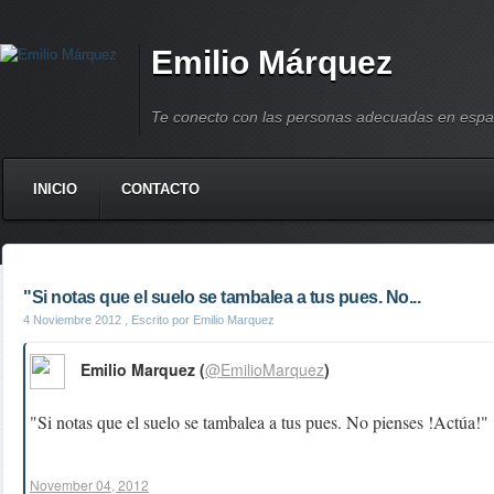
Emilio Márquez
Te conecto con las personas adecuadas en espa
INICIO
CONTACTO
"Si notas que el suelo se tambalea a tus pues. No...
4 Noviembre 2012
, Escrito por Emilio Marquez
Emilio Marquez (
@EmilioMarquez
)
"Si notas que el suelo se tambalea a tus pues. No pienses !Actúa!"
November 04, 2012