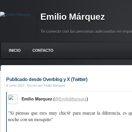
Emilio Márquez
Te conecto con las personas adecuadas en espa
INICIO
CONTACTO
Publicado desde Overblog y X (Twitter)
8 Junio 2012
, Escrito por Emilio Marquez
Emilio Marquez (
@EmilioMarquez
)
"Si piensas que eres muy chic@ para marcar la diferencia, es 
noche con un mosquito"