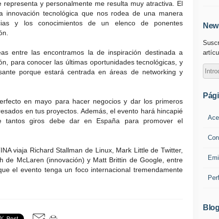
ue representa y personalmente me resulta muy atractiva. El
 la innovación tecnológica que nos rodea de una manera
ncias y los conocimientos de un elenco de ponentes
News
ón.
Suscr
eas entre las encontramos la de inspiración destinada a
artícu
n, para conocer las últimas oportunidades tecnológicas, y
esante porque estará centrada en áreas de networking y
Pág
perfecto en mayo para hacer negocios y dar los primeros
resados en tus proyectos. Además, el evento hará hincapié
Ace
ue tantos giros debe dar en España para promover el
Con
NA viaja Richard Stallman de Linux, Mark Little de Twitter,
Emi
 de McLaren (innovación) y Matt Brittin de Google, entre
ue el evento tenga un foco internacional tremendamente
Per
Blog