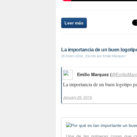
Leer más
La importancia de un buen logotipo 
26 Enero 2016
, Escrito por Emilio Marquez
Emilio Marquez (
@EmilioMar
La importancia de un buen logotipo pa
January 26, 2016
Una de las primeras cosas que c