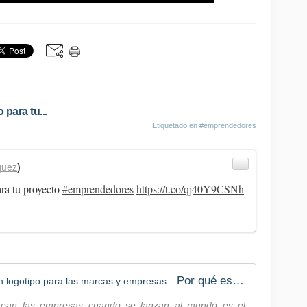
para tu...
Etiquetado en
#emprendedores
quez
)
ra tu proyecto
#emprendedores
https://t.co/qj40Y9CSNh
Por qué es tan importante un buen logotipo para las marcas y empresas
rean las empresas cuando se lanzan al mundo es el