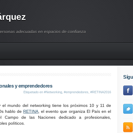
árquez
personas adecuadas en espacios de confianza
Síg
sionales y emprendedores
Etiquetado en
#Networking
,
#emprendedores
,
#RETINA2016
el mundo del networking tiene los próximos 10 y 11 de
 Os hablo de
RETINA
, el evento que organiza El País en el
el Campo de las Naciones dedicado a profesionales,
es políticos.