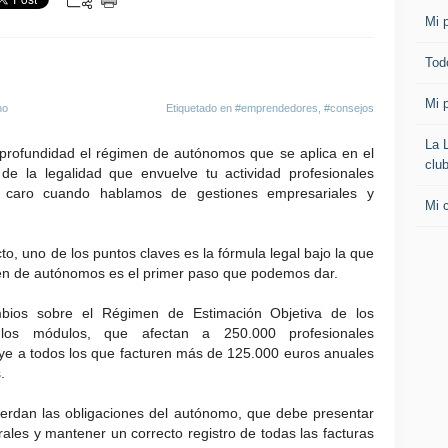
Mi p
Todo
Mi p
no
Etiquetado en
#emprendedores
,
#consejos
La 
rofundidad el régimen de autónomos que se aplica en el
clu
a de la legalidad que envuelve tu actividad profesionales
ir caro cuando hablamos de gestiones empresariales y
Mi 
to, uno de los puntos claves es la fórmula legal bajo la que
men de autónomos es el primer paso que podemos dar.
bios sobre el Régimen de Estimación Objetiva de los
os módulos, que afectan a 250.000 profesionales
ye a todos los que facturen más de 125.000 euros anuales
.
erdan las obligaciones del autónomo, que debe presentar
rales y mantener un correcto registro de todas las facturas