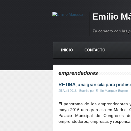
Emilio M
Te conecto con las 
INICIO
CONTACTO
emprendedores
RETINA, una gran cita para profe
25 Abril 2016
, Escrito por Emilio Marquez Espino
El panorama de los emprendedores y 
mayo 2016 una gran cita en Madrid.
Palacio Municipal de Congresos d
emprendedores, empresas y responsabl