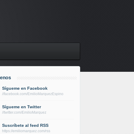
uenos
Sígueme en Facebook
//facebook.com/EmilioMarquezEspino
Sígueme en Twitter
//twitter.com/EmilioMarquez
Suscríbete al feed RSS
https://emiliomarquez.com/rss