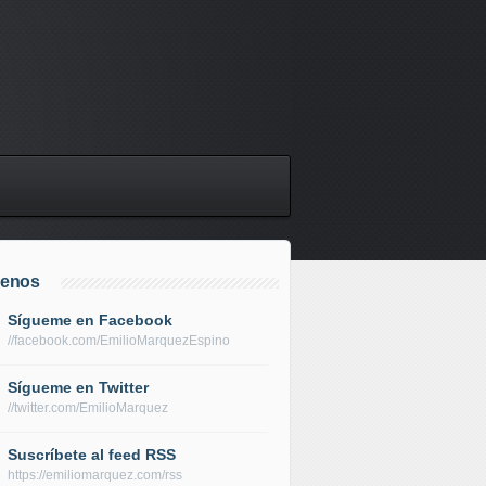
uenos
Sígueme en Facebook
//facebook.com/EmilioMarquezEspino
Sígueme en Twitter
//twitter.com/EmilioMarquez
Suscríbete al feed RSS
https://emiliomarquez.com/rss