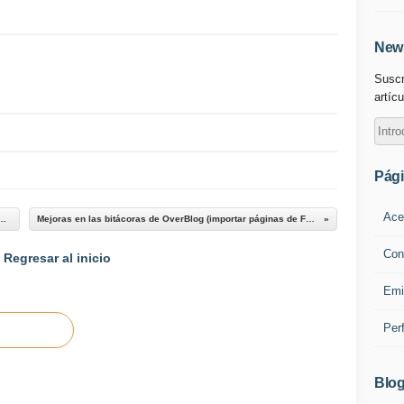
News
Suscr
artícu
Pág
Ace
s que se saben reirse de si mismos,...
Mejoras en las bitácoras de OverBlog (importar páginas de Facebook)
Con
Regresar al inicio
Emi
Per
Blog