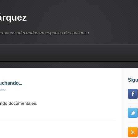
árquez
personas adecuadas en espacios de confianza
Síg
uchando...
pino
ando documentales.