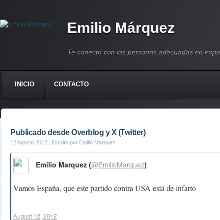
Emilio Márquez
Te conecto con las personas adecuadas en espa
INICIO
CONTACTO
Publicado desde Overblog y X (Twitter)
12 Agosto 2012
, Escrito por Emilio Marquez
Emilio Marquez (
@EmilioMarquez
)
Vamos España, que este partido contra USA está de infarto
August 12, 2012