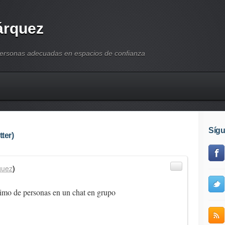
árquez
personas adecuadas en espacios de confianza
Síg
ter)
quez
)
mo de personas en un chat en grupo