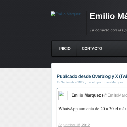
Emilio M
Te conecto con las 
INICIO
CONTACTO
Publicado desde Overblog y X (Twit
15 Septiembre 2012
, Escrito por Emilio Marquez
Emilio Marquez (
@EmilioMar
WhatsApp aumenta de 20 a 30 el máxi
September 15, 2012