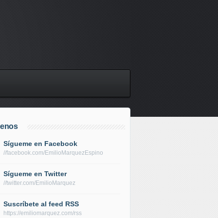
uenos
Sígueme en Facebook
//facebook.com/EmilioMarquezEspino
Sígueme en Twitter
//twitter.com/EmilioMarquez
Suscríbete al feed RSS
https://emiliomarquez.com/rss